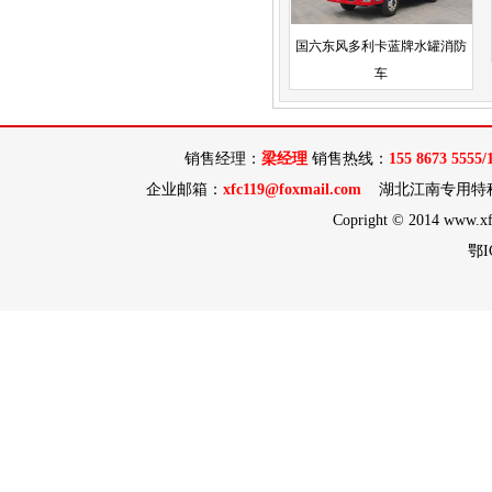
国六东风多利卡蓝牌水罐消防
车
销售经理：
梁经理
销售热线：
155 8673 5555/
企业邮箱：
xfc119@foxmail.com
湖北江南专用特种
Copright © 2014 www.xfc
鄂I