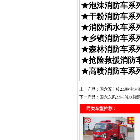
★泡沫消防车系
★干粉消防车系
★消防洒水车系
★乡镇消防车系
★森林消防车系
★抢险救援消防
★高喷消防车系
上一产品：
国六五十铃2.5吨泡沫
下一产品：
国六东风2.5-3吨水罐
同类车型推荐：