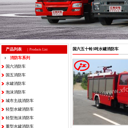
国六五十铃3吨水罐消防车
产品列表
｜Products List
消防车系列
国六消防车
国五消防车
水罐消防车
泡沫消防车
城市主战消防车
轻型水罐消防车
轻型泡沫消防车
重型水罐消防车