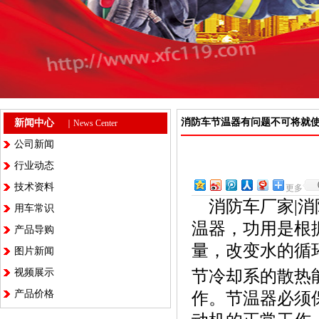
消防车节温器有问题不可将就
新闻中心
｜News Center
公司新闻
行业动态
技术资料
更多
消防车厂家
|
消
用车常识
温器，功用是根
产品导购
量，改变水的循
图片新闻
视频展示
节冷却系的散热
产品价格
作。节温器必须