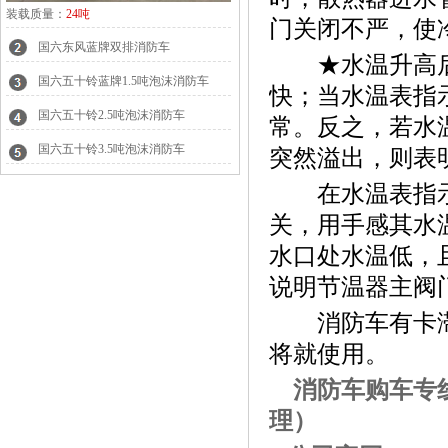
装载质量：
24吨
门关闭不严，使
国六东风蓝牌双排消防车
★水温升高后
国六五十铃蓝牌1.5吨泡沫消防车
快；当水温表指
国六五十铃2.5吨泡沫消防车
常。反之，若水
国六五十铃3.5吨泡沫消防车
突然溢出，则表
在水温表指示7
关，用手感其水
水口处水温低，
说明节温器主阀
消防车
有卡
将就使用。
消防车
购车专
理）