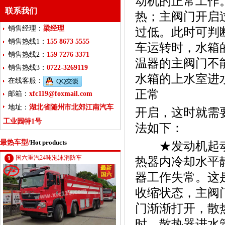
动机的正常工作
联系我们
热；主阀门开启
销售经理：
梁经理
过低。此时可判
销售热线1：
155 8673 5555
车运转时，水箱
销售热线2：
159 7276 3371
温器的主阀门不
销售热线3：
0722-3269119
水箱的上水室进
在线客服：
正常
邮箱：
xfc119@foxmail.com
地址：
湖北省随州市北郊江南汽车
开启，这时就需
工业园特1号
法如下：
最热车型/
Hot products
★发动机起动
国六重汽24吨泡沫消防车
热器内冷却水平
器工作失常。这
收缩状态，主阀
门渐渐打开，散
时，散热器进水